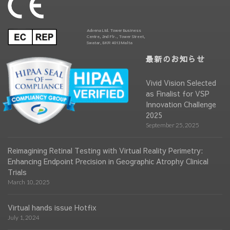
Advena Ltd. Tower Business
Centre, 2nd Flr., Tower Street,
Swatar, BKR 4013 Malta
最新のお知らせ
Vivid Vision Selected
as Finalist for VSP
Innovation Challenge
2025
September 25, 2025
Reimagining Retinal Testing with Virtual Reality Perimetry:
Enhancing Endpoint Precision in Geographic Atrophy Clinical
Trials
March 10, 2025
Virtual hands issue Hotfix
July 1, 2024