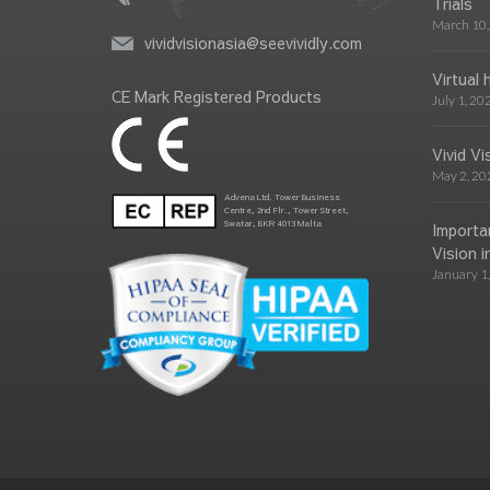
Trials
March 10,
vividvisionasia@seevividly.com
Virtual 
CE Mark Registered Products
July 1, 20
Vivid V
May 2, 20
Advena Ltd. Tower Business
Centre, 2nd Flr., Tower Street,
Swatar, BKR 4013 Malta
Importa
Vision i
January 1