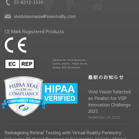
03-6312-3330
vividvisionasia@seevividly.com
CE Mark Registered Products
Advena Ltd. Tower Business
Centre, 2nd Flr., Tower Street,
Swatar, BKR 4013 Malta
最新のお知らせ
Vivid Vision Selected
as Finalist for VSP
Innovation Challenge
2025
September 25, 2025
Reimagining Retinal Testing with Virtual Reality Perimetry: