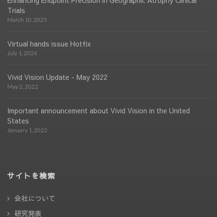
Enhancing Endpoint Precision in Geographic Atrophy Clinical
Trials
March 10, 2025
Virtual hands issue Hotfix
July 1, 2024
Vivid Vision Update - May 2022
May 2, 2022
Important announcement about Vivid Vision in the United
States
January 1, 2022
サイトを検索
会社について
研究発表